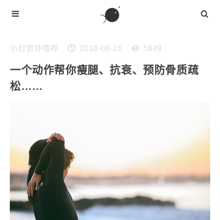
小灯窗外喧哗
2018-08-16
5649
一个动作帮你瘦腿、抗衰、预防骨质疏
松……