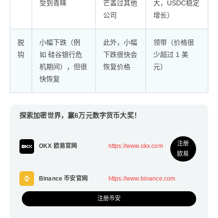
受到青睐
芒盖过其他
大，USDC稳定
公司
增长）
脱
小幅下跌（例
此外，小幅
领带（价格很
钩
如 硅谷银行危
下跌很快会
少超过 1 美
机期间），但很
恢复价格
元）
快恢复
探索加密世界，赢6万元数字货币大奖！
注册
OKX 欧易官网
https://www.okx.com
欧易
Binance 币安官网
https://www.binance.com
注册币安