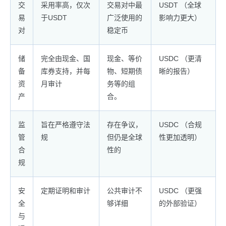
交
采用率高，仅次
交易对中最
USDT （全球
易
于USDT
广泛使用的
影响力更大）
对
稳定币
储
完全由现金、国
现金、等价
USDC （更清
备
库券支持，并每
物、短期债
晰的报告）
资
月审计
务等的组
产
合。
监
旨在严格遵守法
存在争议，
USDC （合规
管
规
但仍是全球
性更加透明）
合
性的
规
安
定期证明和审计
公共审计不
USDC （更强
全
够详细
的外部验证）
与