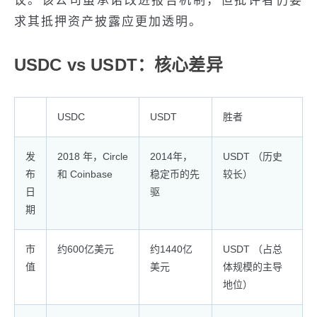
议。该公司虽承诺改进报告机制，但批评者仍要
求其抵押资产披露应更加透明。
USDC vs USDT：核心差异
USDC
USDT
胜者
发
2018 年，Circle
2014年，
USDT （历史
布
和 Coinbase
稳定币的先
较长）
日
驱
期
市
约600亿美元
约1440亿
USDT （占总
值
美元
体规模的主导
地位）