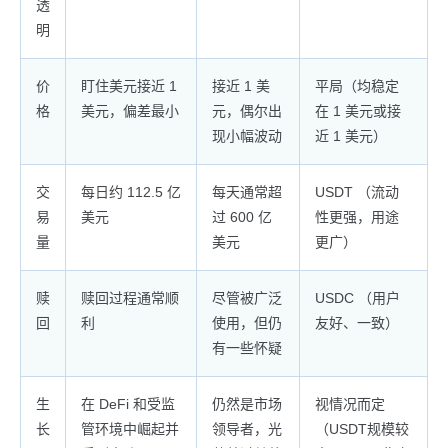
透
明
价
盯住美元接近 1
接近 1 美
平局（均稳定
格
美元，偏差最小
元，偶尔出
在 1 美元或接
现小幅波动
近 1 美元）
交
每日约 112.5 亿
每天通常超
USDT （流动
易
美元
过 600 亿
性更强，用途
量
美元
更广）
赎
赎回过程通常顺
尽管被广泛
USDC （用户
回
利
使用，但仍
友好、一致）
有一些怀疑
生
在 DeFi 和受监
仍然是市场
视情况而定
长
管环境中崛起并
领导者，光
（USDT规模较