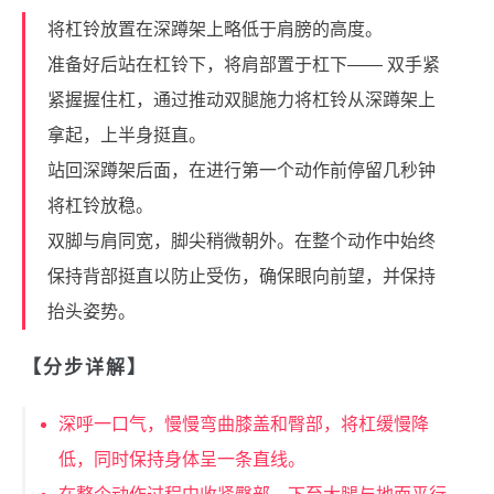
将杠铃放置在深蹲架上略低于肩膀的高度。
准备好后站在杠铃下，将肩部置于杠下—— 双手紧
紧握握住杠，通过推动双腿施力将杠铃从深蹲架上
拿起，上半身挺直。
站回深蹲架后面，在进行第一个动作前停留几秒钟
将杠铃放稳。
双脚与肩同宽，脚尖稍微朝外。在整个动作中始终
保持背部挺直以防止受伤，确保眼向前望，并保持
抬头姿势。
【分步详解】
深呼一口气，慢慢弯曲膝盖和臀部，将杠缓慢降
低，同时保持身体呈一条直线。