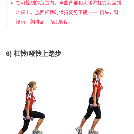
在可控制的范围内，弯曲背部和大腿将杠铃到回到
地板上。放回杠铃时保持姿势正确 —— 抬头，背
挺直，胸推高，腹肌收缩。
6) 杠铃/哑铃上踏步