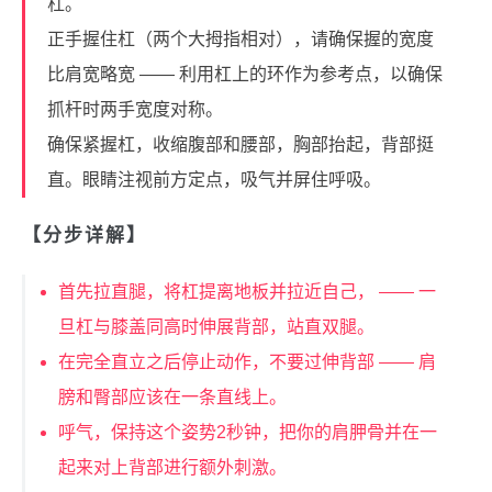
杠。
正手握住杠（两个大拇指相对），请确保握的宽度
比肩宽略宽 —— 利用杠上的环作为参考点，以确保
抓杆时两手宽度对称。
确保紧握杠，收缩腹部和腰部，胸部抬起，背部挺
直。眼睛注视前方定点，吸气并屏住呼吸。
【分步详解】
首先拉直腿，将杠提离地板并拉近自己， —— 一
旦杠与膝盖同高时伸展背部，站直双腿。
在完全直立之后停止动作，不要过伸背部 —— 肩
膀和臀部应该在一条直线上。
呼气，保持这个姿势2秒钟，把你的肩胛骨并在一
起来对上背部进行额外刺激。