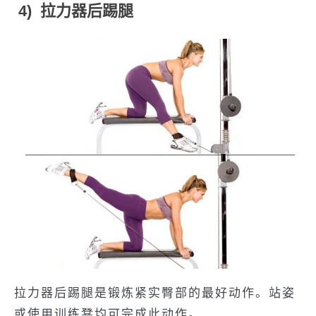
4) 拉力器后踢腿
拉力器后踢腿是锻炼紧实臀部的最好动作。站姿
或使用训练凳均可完成此动作。