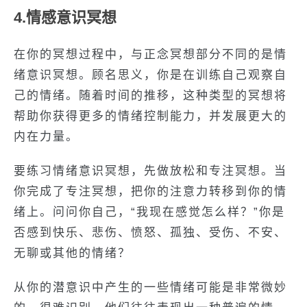
4.情感意识冥想
在你的冥想过程中，与正念冥想部分不同的是情
绪意识冥想。顾名思义，你是在训练自己观察自
己的情绪。随着时间的推移，这种类型的冥想将
帮助你获得更多的情绪控制能力，并发展更大的
内在力量。
要练习情绪意识冥想，先做放松和专注冥想。当
你完成了专注冥想，把你的注意力转移到你的情
绪上。问问你自己，“我现在感觉怎么样？”你是
否感到快乐、悲伤、愤怒、孤独、受伤、不安、
无聊或其他的情绪？
从你的潜意识中产生的一些情绪可能是非常微妙