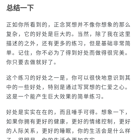
总结一下
正如你所看到的，正念冥想并不像你想象的那么
复杂，它的好处是巨大的。当然，除了我在这里
描述的之外，还有更多的练习，但是基础非常简
单。记住，你不必为了得到好处而做得很完美。
你只要去做就好了。
这个练习的好处之一是，你可以很快地意识到其
中的一些好处，特别是通过写冥想的仁爱之心。
这是一个能产生巨大效果的简单练习。
好处是实实在在的，而且唾手可得。想象一下，
如果你拥有更好的健康，更好的情绪控制，更好
的人际关系，更好的睡眠，你的生活会是什么样