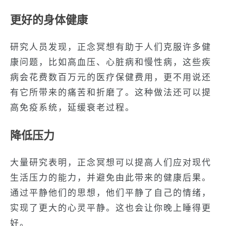
更好的身体健康
研究人员发现，正念冥想有助于人们克服许多健
康问题，比如高血压、心脏病和慢性病，这些疾
病会花费数百万元的医疗保健费用，更不用说还
有它所带来的痛苦和折磨了。这种做法还可以提
高免疫系统，延缓衰老过程。
降低压力
大量研究表明，正念冥想可以提高人们应对现代
生活压力的能力，并避免由此带来的健康后果。
通过平静他们的思想，他们平静了自己的情绪，
实现了更大的心灵平静。这也会让你晚上睡得更
好。