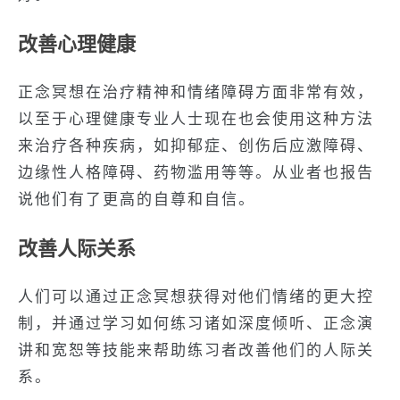
改善心理健康
正念冥想在治疗精神和情绪障碍方面非常有效，
以至于心理健康专业人士现在也会使用这种方法
来治疗各种疾病，如抑郁症、创伤后应激障碍、
边缘性人格障碍、药物滥用等等。从业者也报告
说他们有了更高的自尊和自信。
改善人际关系
人们可以通过正念冥想获得对他们情绪的更大控
制，并通过学习如何练习诸如深度倾听、正念演
讲和宽恕等技能来帮助练习者改善他们的人际关
系。