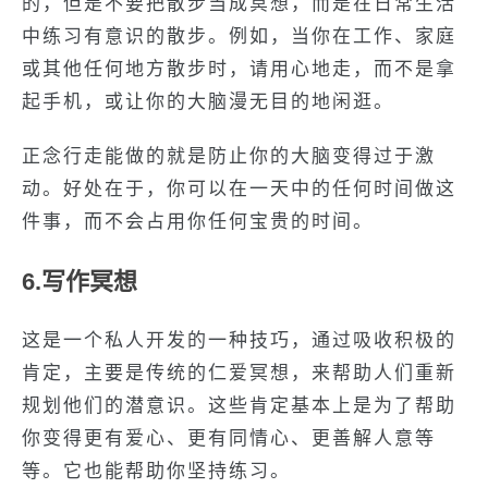
的，但是不要把散步当成冥想，而是在日常生活
中练习有意识的散步。例如，当你在工作、家庭
或其他任何地方散步时，请用心地走，而不是拿
起手机，或让你的大脑漫无目的地闲逛。
正念行走能做的就是防止你的大脑变得过于激
动。好处在于，你可以在一天中的任何时间做这
件事，而不会占用你任何宝贵的时间。
6.写作冥想
这是一个私人开发的一种技巧，通过吸收积极的
肯定，主要是传统的仁爱冥想，来帮助人们重新
规划他们的潜意识。这些肯定基本上是为了帮助
你变得更有爱心、更有同情心、更善解人意等
等。它也能帮助你坚持练习。