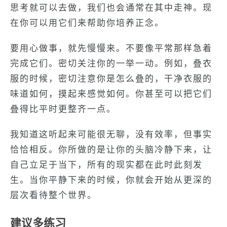
思考就可以去做，我们也会通常在其中走神。现
在你可以用它们来帮助你培养正念。
要用心做事，就先慢慢来。不要像平常那样急着
完成它们。密切关注你的一举一动。例如，叠衣
服的时候，密切注意你是怎么叠的，干净衣服的
味道如何，摸起来感觉如何。你甚至可以把它们
叠得比平时更整齐一点。
我知道这听起来可能很无聊，没有效率，但事实
恰恰相反。你所做的是让你的头脑冷静下来，让
自己立足于当下，所有的现实都在此时此刻发
生。当你平静下来的时候，你就会开始从更深的
层次看待整个世界。
建议多练习