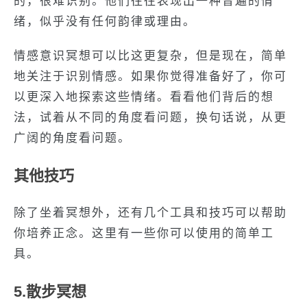
的，很难识别。他们往往表现出一种普遍的情
绪，似乎没有任何韵律或理由。
情感意识冥想可以比这更复杂，但是现在，简单
地关注于识别情感。如果你觉得准备好了，你可
以更深入地探索这些情绪。看看他们背后的想
法，试着从不同的角度看问题，换句话说，从更
广阔的角度看问题。
其他技巧
除了坐着冥想外，还有几个工具和技巧可以帮助
你培养正念。这里有一些你可以使用的简单工
具。
5.散步冥想