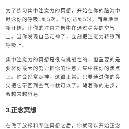
为了练习集中注意力的冥想，开始在你的脑海中
默念你的呼吸1到5次。当你达到5时，简单地重
新开始。让你的注意力集中在通过鼻尖的空气
上。当你发现自己走神了，立刻把注意力转移到
呼吸上。
集中注意力的冥想是很有挑战性的，但重要的是
要尽你最大的努力把你的注意力集中在你的焦点
上。你会经常走神，这很正常。只要通过你的鼻
尖把它带回到空气中就可以了。随着你的进步，
会越来越容易。
3.正念冥想
在做了放松和专注冥想之后，你就可以开始正念