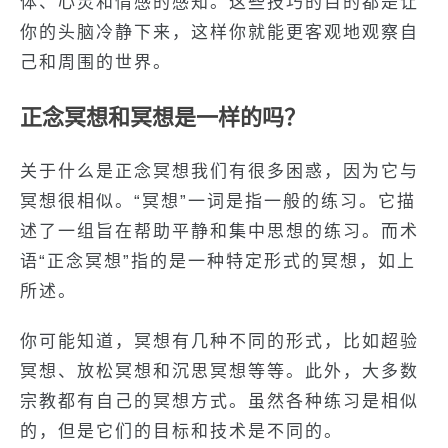
体、心灵和情感的感知。这些技巧的目的都是让
你的头脑冷静下来，这样你就能更客观地观察自
己和周围的世界。
正念冥想和冥想是一样的吗？
关于什么是正念冥想我们有很多困惑，因为它与
冥想很相似。“冥想”一词是指一般的练习。它描
述了一组旨在帮助平静和集中思想的练习。而术
语“正念冥想”指的是一种特定形式的冥想，如上
所述。
你可能知道，冥想有几种不同的形式，比如超验
冥想、放松冥想和沉思冥想等等。此外，大多数
宗教都有自己的冥想方式。虽然各种练习是相似
的，但是它们的目标和技术是不同的。