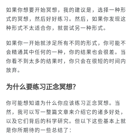
如果你想要开始冥想，我的建议是，选择一种形
式的冥想，然后好好练习。然后，如果你发现这
种形式不太适合你，就尝试另一种形式。
如果你一开始就涉足所有不同的形式，你可能不
会精通其中任何的一种，你的结果也会很差。当
你看不到太多的结果时，你只会在很短的时间内
放弃。
为什么要练习正念冥想？
你可能想知道为什么你应该练习正念冥想。当
然，我可以写一整篇文章来介绍它的诸多好处，
以及它们背后的科学研究。但以下这些基本上就
是你所期待的一些总结了：