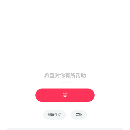
希望对你有所帮助
赏
健康生活
冥想