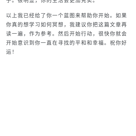
子。很明显，你的生活会更加充实。
以上我已经给了你一个蓝图来帮助你开始。如果
你真的想学习如何冥想，我建议你把这篇文章再
读一遍，作为参考。然后开始行动，很快你就会
开始意识到你一直在寻找的平和和幸福。祝你好
运！