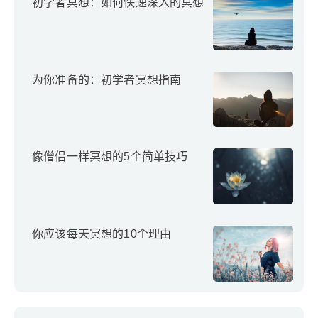
初学者冥想：如何快速深入的冥想
为你准备的：初学者冥想指南
像僧侣一样冥想的5个简单技巧
你应该每天冥想的10个理由