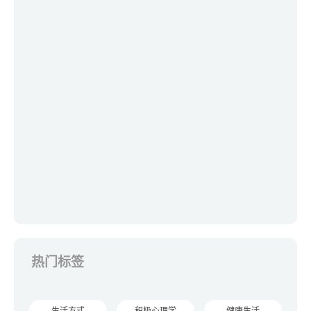
热门标签
生活方式
积极心理学
健康生活