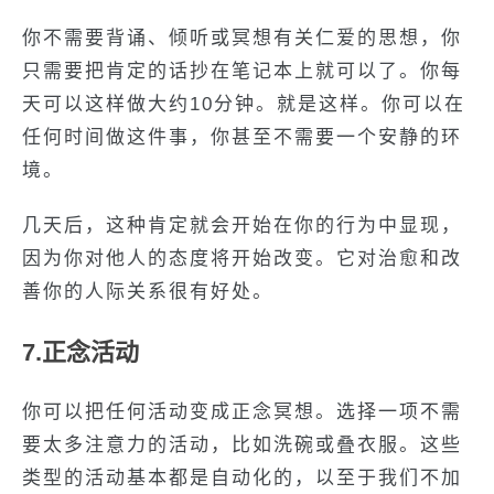
你不需要背诵、倾听或冥想有关仁爱的思想，你
只需要把肯定的话抄在笔记本上就可以了。你每
天可以这样做大约10分钟。就是这样。你可以在
任何时间做这件事，你甚至不需要一个安静的环
境。
几天后，这种肯定就会开始在你的行为中显现，
因为你对他人的态度将开始改变。它对治愈和改
善你的人际关系很有好处。
7.正念活动
你可以把任何活动变成正念冥想。选择一项不需
要太多注意力的活动，比如洗碗或叠衣服。这些
类型的活动基本都是自动化的，以至于我们不加