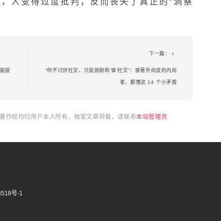
，人变得过度批判，反而丧失了真正的“洞察
下一篇：
就能提
“你不讨厌社交，只是挑剔和‘谁’社交”：披著外向皮的内向
者，都懂这 14 个小矛盾
，著作权均归用户本人所有。独家文章转载，请联系
本站管理员
518号-1