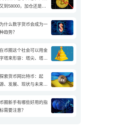
又到58000，加仓还是减
仓？
为什么数字货币会成为一
种趋势？
在币圈这个社会可以用金
字塔来形容：塔尖、塔
中、塔底。请问你是属于
哪一个部分呢？
探索货币网比特币：起
源、发展、现状与未来前
景
币圈新手有哪些好用的指
标需要注意？