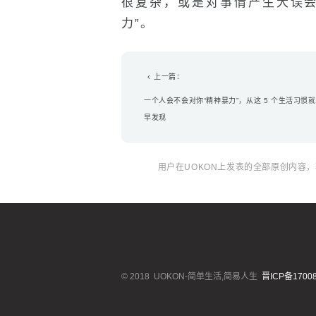
很复杂，或是对事情产生大误会
力”。
上一篇：
一个人会不会对你“精神暴力”，从这 5 个生活习惯
早发现
用户在UOKON上发表的全部原创内容
© 2018
UOKON-简单生活,简易人生
晋ICP备17008