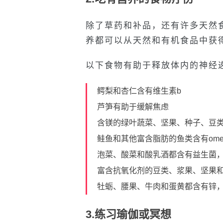
除了草药和补品，还有许多天然
养都可以从天然和有机食品中获
以下食物有助于释放体内的神经递
鳄梨和杏仁含有维生素b
芦笋有助于缓解焦虑
含镁的绿叶蔬菜、坚果、种子、豆
鲑鱼和其他富含脂肪的鱼类含有ome
泡菜、酸菜和酸乳酒都含有益生菌
富含抗氧化剂的豆类、浆果、坚果
牡蛎、腰果、牛肉和蛋黄都含有锌
3.练习瑜伽或冥想