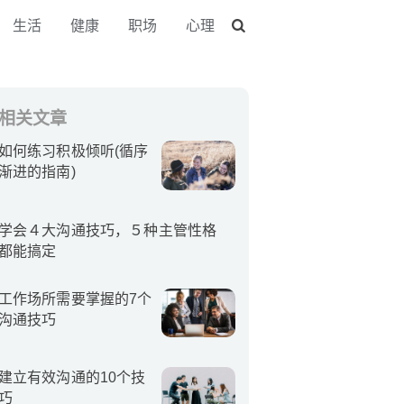
生活
健康
职场
心理
相关文章
如何练习积极倾听(循序
渐进的指南)
学会４大沟通技巧，５种主管性格
都能搞定
工作场所需要掌握的7个
沟通技巧
建立有效沟通的10个技
巧