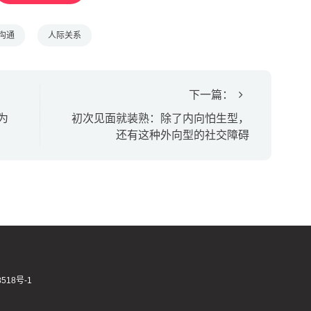
沟通
人际关系
下一篇：
为
初次见面就装熟：除了内向怕生型，
还有这种外向型的社交障碍
518号-1