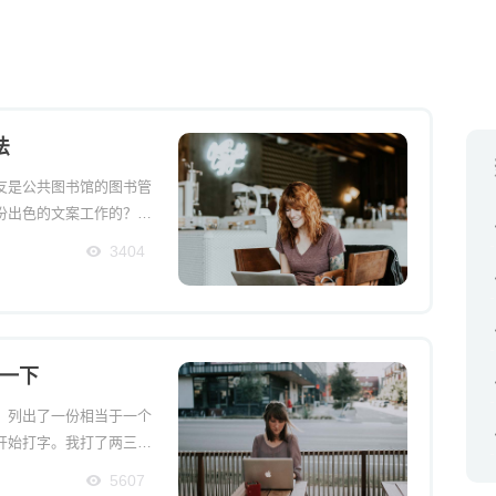
法
友是公共图书馆的图书管
份出色的文案工作的？你
育儿杂志出版商的？你在
3404
何在中年改变职业，并找
一下
，列出了一份相当于一个
开始打字。我打了两三个
并没有在任何一项任务上
5607