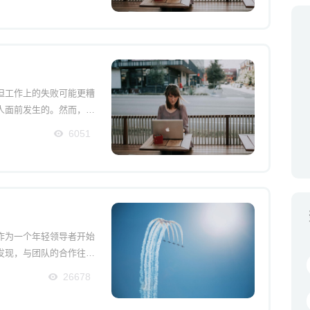
但工作上的失败可能更糟
人面前发生的。然而，对
避免的。随着越来越多影
6051
人面临的失败可能比预期
作为一个年轻领导者开始
发现，与团队的合作往往
而变得负担沉重。而这些
26678
团结在一个共同目标的周