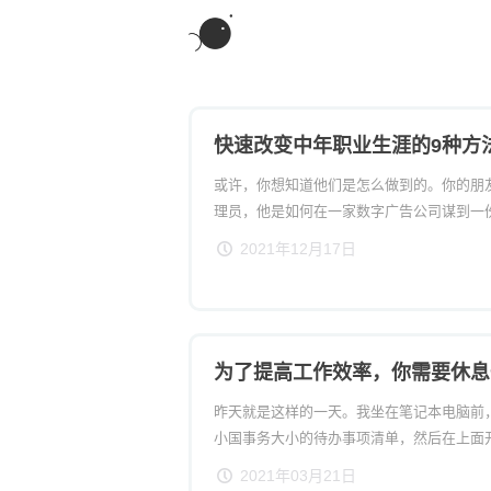
快速改变中年职业生涯的9种方
或许，你想知道他们是怎么做到的。你的朋
理员，他是如何在一家数字广告公司谋到一
认识的那个电视制片人是怎么成为一个在线
2021年12月17日
看《权力的游戏》的时候，你的同龄人是如
到令人兴奋的新工作的？
为了提高工作效率，你需要休息
昨天就是这样的一天。我坐在笔记本电脑前
小国事务大小的待办事项清单，然后在上面
小时，当我打完所有字的时候，我发现自己
2021年03月21日
有所进展。