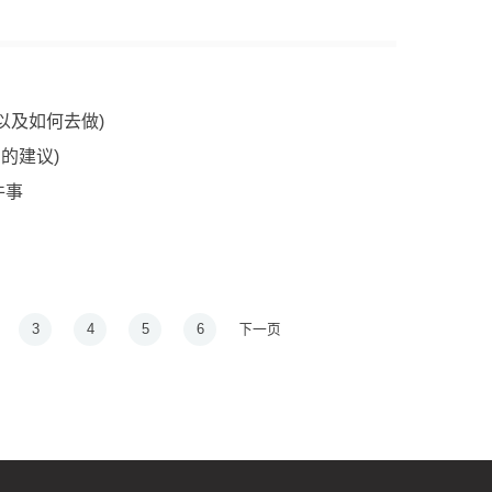
以及如何去做)
的建议)
件事
3
4
5
6
下一页