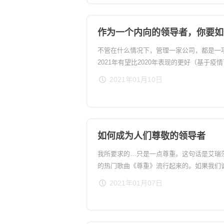
作为一个内向的领导者，你要如
不管在什么情况下，管理一家公司，都是一
2021年有望比2020年表现的更好（基于
说，挑战永远都是存在的。所以，每个公司
2021年01月10日
力的领导者。
如何成为人们尊敬的领导者
我所要求的…只是一点尊重。这句话是艾瑞莎·
的热门歌曲《尊重》流行起来的。如果我们
首歌的歌词今天仍在我们心中回响。作为领
2021年01月07日
加强大，因为我们每个人都想学习如何成为
导者。