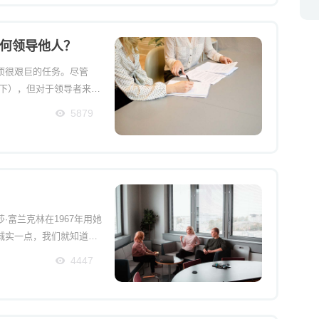
何领导他人？
项很艰巨的任务。尽管
疫情下），但对于领导者来
或团队都需要有一个强有
5879
富兰克林在1967年用她
诚实一点，我们就知道那
导者，这种尊重的概念更
4447
一个人们每天都尊敬的领