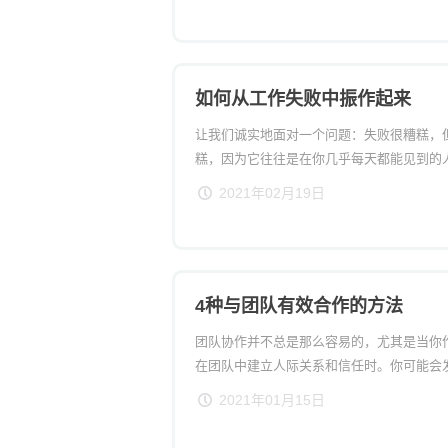
如何从工作失败中振作起来
让我们诚实地面对一个问题：失败很糟糕，
糕，因为它往往是在你几乎每天都能见到的
我们所有人来说，在工作中经历失败是不可
2021年02月19日
响我们生活方式的问题出现，我们中的许多
的还要多。
4种与团队有效合作的方法
团队协作并不总是那么容易的，尤其是当你
在团队中建立人际关系和信任时。你可能会
会由相互竞争的目标、文化障碍或实际距离
2021年01月15日
障碍就足以让你质疑，你是否有能力让人们
围。