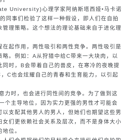
ate University)心理学家阿纳斯塔西娅•马卡诺
ova)和她的同事们检验了这样一种假设，即人们在自拍
象管理策略。这个想法的理论基础来自于进化理
程在起作用，两性吸引和两性竞争。两性吸引是
策略。例如：A从狩猎中给C带来一大块肉，以
此同时，B会带着自己的兽皮，在寒冷的夜晚提
样，C也会炫耀自己的青春和生育能力，以引起
注意力时，也会进行同性间的竞争。为了做到这
了一个主导地位，因为实力更强的男性才可能会
可以支配其他男人的男人，但她们也期望这些男
妇女们更依赖社会关系及层次，而不是身体大小
的地位。