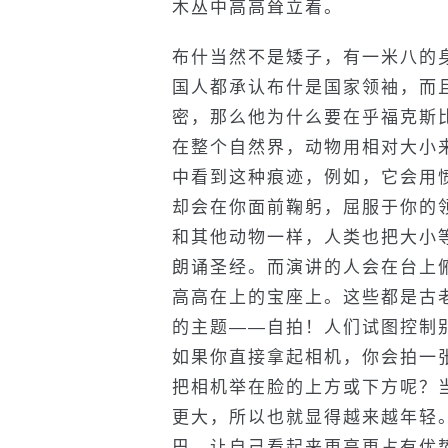
木丛中高高耸立着。
布什当然不是矮子，有一米八的
国人都承认布什是国家领袖，而
密，那么他为什么要在乎福克斯
在整个自然界，动物用相对大小
中看到这种痕迹，例如，它会用
却会在你面前鞠躬，屈服于你的
和其他动物一样，人类也把大小
朗诵圣经。而演讲的人会在台上
高高在上的宝座上。这些都是古
的主题——自拍！人们试图控制
如果你直接拿起相机，你会拍一
把相机举在脸的上方或下方呢？
更大，所以也就显得越来越年轻
巴，让自己看起来更高更占有优