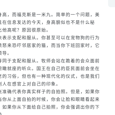
身高，而福克斯是一米九。简单的一个问题，美
且在信息发达的今天，身高貌似也不是什么秘
比他高呢？原因很原始。
来表示支配和服从。你甚至可以在宠物狗的行为
愤怒来恐吓邻居家的猫，而当你下班回家时，它
领导。
等同于支配和服从。牧师会站在跪着的会众面前
俯瞰就座的听众。国王在自己的臣民面前会坐在
老的习俗，但也有一种现代化的仪式，也是我们
别人在感官上对自己的印象。
张准确代表你真实样子的自拍照。但是，如果你
当你从上面自拍的时候，你会让脸和眼睛看起来
。如果你从下面给自己拍照，你会强调出你的下
势。