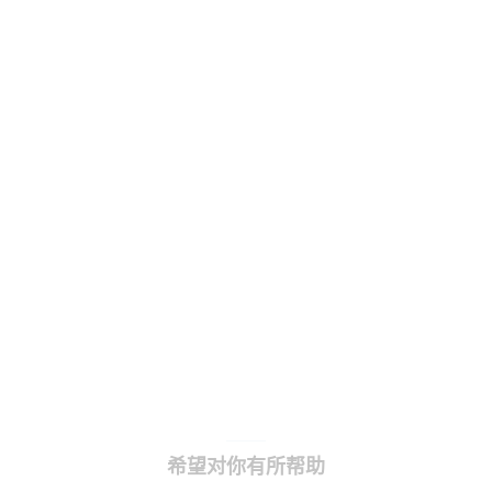
希望对你有所帮助