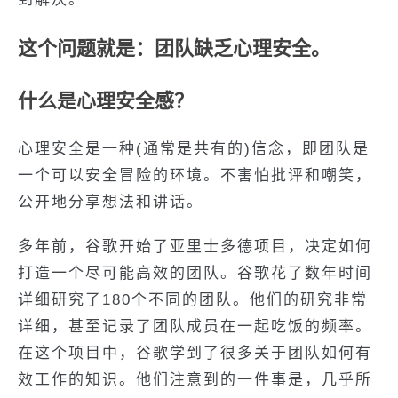
这个问题就是：团队缺乏心理安全。
什么是心理安全感？
心理安全是一种(通常是共有的)信念，即团队是
一个可以安全冒险的环境。不害怕批评和嘲笑，
公开地分享想法和讲话。
多年前，谷歌开始了亚里士多德项目，决定如何
打造一个尽可能高效的团队。谷歌花了数年时间
详细研究了180个不同的团队。他们的研究非常
详细，甚至记录了团队成员在一起吃饭的频率。
在这个项目中，谷歌学到了很多关于团队如何有
效工作的知识。他们注意到的一件事是，几乎所