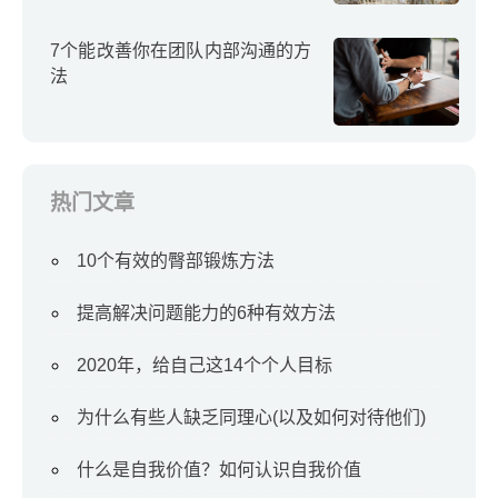
7个能改善你在团队内部沟通的方
法
热门文章
10个有效的臀部锻炼方法
提高解决问题能力的6种有效方法
2020年，给自己这14个个人目标
为什么有些人缺乏同理心(以及如何对待他们)
什么是自我价值？如何认识自我价值