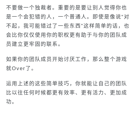
不要做一个独裁者。重要的是要让别人觉得你也
是一个会犯错的人，一个普通人。即使是像说“对
不起，我可能错过了一些东西”这样简单的话，也
会比你仅仅使用你的职权更有助于与你的团队成
员建立更牢固的联系。
如果你的团队成员开始讨厌工作，那么整个游戏
就Over了。
运用上述的这些简单技巧，你就能让自己的团队
比以往任何时候都更有效率、更有活力、更加成
功。