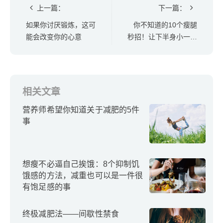
上一篇：
下一篇：
如果你讨厌锻炼，这可
你不知道的10个瘦腿
能会改变你的心意
秒招！让下半身小一号
的好习惯
相关文章
营养师希望你知道关于减肥的5件
事
想瘦不必逼自己挨饿：8个抑制饥
饿感的方法，减重也可以是一件很
有饱足感的事
终极减肥法——间歇性禁食