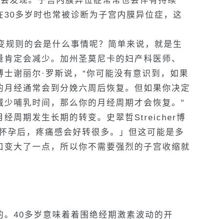
才会发现。子宫内膜异位症常常也会伴有持续一
在30多岁时也常被诊断为子宫内膜异位症，这
改变规则的会是什么事情呢？简单来说，就是生
量肯定会减少。加州圣莫尼卡的妇产科医师、
士谢丽尔·罗斯说，“你可能没有意识到，如果
的月经通常会到分娩六周后恢复。但如果你决定
减少哺乳时间，那么你的月经周期才会恢复。"
周期发生长期的转变。史翠哲Streicher博
们怀孕后，疼痛感会好转很多。」但这可能是多
口变大了一点，所以你不需要强烈的子宫收缩就
的。40多岁意味着着围绝经期激素波动的开