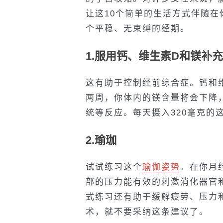
让这10个简单的生活方式伴随
个平稳、无束缚的经期。
1.服用钙、维生素D和镁补
这有助于控制经前综合症。钙和
两周，你体内的镁含量将会下降
统等反应。每天摄入320毫克的
2.瑜珈
试试练习这个
瑜伽姿势
。在你月
部的压力能有效的刺激消化器官
式练习还有助于缓解疲劳、压力
术，就不要采纳这条建议了。