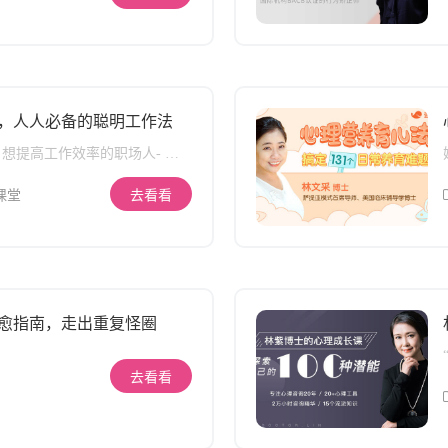
入职场的速成套路，再到瓶颈期
 习惯对于我们整个人生的影响，
习，为你实现职场抱负打下稳固
想象中的还要重要！ 拥有高效的
第四模块，带你从商业思维的角度
，就会让你有能力为自己存下更
解学习，告别了无产出的学习，
时间”，聚焦在对你真正有意义
目标必达的学习者。去年四月份
面，跑赢同龄人；让你不再被三
，高效学习法的课程已经帮助了
和半途而废的生活状态所困扰，
，人人必备的聪明工作法
0名学员建立起了对学习的全新认
和系统的面对人生，成为自己真
己的职场发展和个人成长都得到
为的样子；…… 这门课不会让你
- 想提高工作效率的职场人- 对
期待你也能成为一名收获满满的
习惯高手，但将极大的提升你养
有好奇心的人- 经常思考，渴
者！
能力，课程为你准备的精华内容
的人 课程概述 - 提升职场工作
课堂
去看看
+个实用技巧，覆盖习惯养成的全
生产力- 提供应对职场忙乱状
让你的习惯养成之路更科学，更
法与行动指南- 教你如何选用
松； 4+场实际案例分析课，早
法和工具来处理工作中的琐
、记账…系列好习惯一次性打包
授你 4 大基础能力的同时，还提
，掌握习惯背后的习惯，你就能
进阶能力的学习，全面突破职场能
慕的习惯达人； 1个贯穿整个
愈指南，走出重复怪圈
的实验，让你不再重复原来的模
次按下“原来这样就能轻松养成好
确认键，为你建立你自己的习惯系
去看看
路。