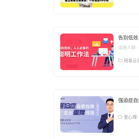
巧，到初
课程概述
的跨界学
可能比你
根基； 
习惯系统
理解去理
多的“梦想
修炼成为
的事情上
上线至今
分钟热情
告别低效
超过300
更加理性
知，让自
正期待成
适用人群 
了加速。
立刻成为
新型工具抱
高效学习
成习惯的
望自我提升
网易云
有： 20
效率，解放
部阶段，
态的一套方
系统，更轻
正确的方
起、阅读
事- 在教
全部拿下
供 4 大
成为大家羡
力的界限
强迫症自
学习过程
式，第一
习惯”的
壹心理
统铺平道