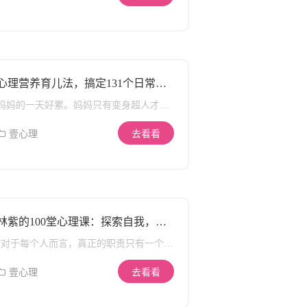
固着成人生的创伤模式一一 “心灵受伤一
一切光上的光，是治愈的引领者“ 只有我
人占了便宜也不敢撕破脸； 在陌生环境，
敏感脆弱一自我攻击/攻击他人一受伤更
们学会不断地去看见它，疗愈它，让内在
束手束脚，总担心自己表现得不够好；
重”，发展成更严重的心理障碍， 甚至将
小孩与我们一同快乐健康地成长，我们的
害怕自己做决定，甚至主动将决定权推给
创伤模式“遗传”，受伤的大人，养出受伤
内心才会真正成长，真正感到快乐。
别人； 为了避免被人发现自己的缺点，索
的小孩。 走出创伤模式——每个人都有自
性回避社交； 当别人夸你时，会觉得非常
我疗愈的本能 “创伤可导致心理障碍，也
不自在，甚至反驳他们； 求全责备，一旦
心理营养育儿法，搞定131个日常养
可促使人成长，多数人成长了。” 施琪嘉
事情进展不顺，觉得都是自己的错； 上述
育难题
教授在创伤治疗领域研究超过25年，他发
所有的表现，本质上都是：在内心深处对
妈妈的一天好累。妈妈只有变身超人才能
现一一每个 人其实都有自我疗愈的本能，
“自己的品质和价值”抱有负面的核心信
养育孩子？碰上育儿难题只能是老三样？
而要实现这样的成长，需要我 们把自我疗
念，认为自己不够好、能力不行、配不上
为什么要求孩子进步，总是难以实现？孩
壹心理
去看看
愈的本能激发出来，重塑强大内心。
美好的人和事物，也就是人们常说的“低自
子的毛病，到底怎么改？什么样的养育方
尊”。 低自尊，正在让你远离一切好的东
法才是对的？ 方法不对。育儿崩溃。育儿
西 在这个时代，外界的舆论喧嚣，每天看
专家告诉你答案。
到的都是诸如“同龄人正在抛弃你”、 “别
人 30 岁已年薪百万” ……受其影响，我们
大都对自己不满意，对自身的评价比较
林紫的100堂心理课：探索自我，挖
低，无意识且被动地成为一个低自尊者。
掘潜能
“我不行，我会把事情搞砸的” 不管是领导
“对于每个人而言，真正的职责只有一个：
同事交代的任务，还是家人朋友交代的事
找到自我，然后在心中坚守一生，全心全
情，总觉得自己不行，能力不够，做的不
意，永不停息”一一赫尔曼 · 黑塞 一个学
壹心理
去看看
够好，战战兢兢，烦躁焦虑。 “ Ta 那么
生时代看起来特别优秀的人，后来成了特
好，肯定看不上我” 历任恋爱对象都被朋
别平凡的人； 而那时候看起来平淡无奇的