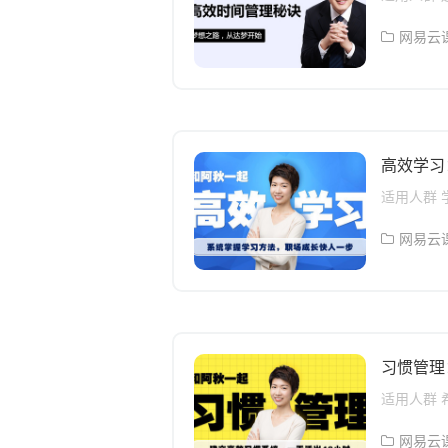
理，通过
升效率的
方式将信
课程概述
网易云
的讲解，
秘诀》是
的人群开
教育创始人
山焱，多家
8年时间
理工具达梦
高效学习
识狂欢节最
课程包括
适用人群
轻松生活。
求的同学
1. 高效时
学生 学
网易云
200%工
课程概述
问题给你
立成人学
家。第一
差别开始
再到修炼
习惯管理
习过程有
听课、阅
适用人群
级，你之
比如： 
第三模块
职场人 
网易云