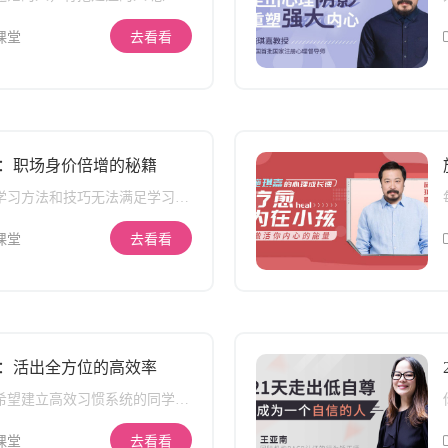
有趣的画面想象、联想、谐音等
人 有坏习惯的人，难坚持的人
息快速转化，通过菲菲老师生动
 《高效时间管理—效率提升终极
课堂
去看看
你肯定会惊叹于自己的记忆力。
专为盲目、忙碌、茫然效率低下
发的时间管理入门课程，由达梦
青山老师开发。 课程导师 青
上市公司10年高级管理经验，
管理培训经验，最实效的时间管
日记总策划师，2017年全球知
：职场身价倍增的秘籍
佳分享导师。 课程内容 这门
2套专题课程，助你高效工作，
 学习方法和技巧无法满足学习需
 2个超值实操系列课程如下：
，比如： 缺少成人学习方法的大
间管理终极秘诀 2. 10分钟提升
习投入多但抓不住重点的职场人
课堂
去看看
作效率
 这门课将针对职场学习中遇到的
系统的解决方案，同时帮助你建
习体系，成为能学以致用的实干
模块，从应试教育和成人学习的
，到建立学习目标的关键条件，
学习的内功和外功，让你整个学
：活出全方位的高效率
迹可循，不走弯路； 第二模块，
读和碎片化学习技巧的全线升
 希望建立高效习惯系统的同学，
后的每次学习，都能从中受益；
希望养成健康生活习惯的大学生和
，从最开始考证需要的应试技
总感觉时间不够用的成长型人群
课堂
去看看