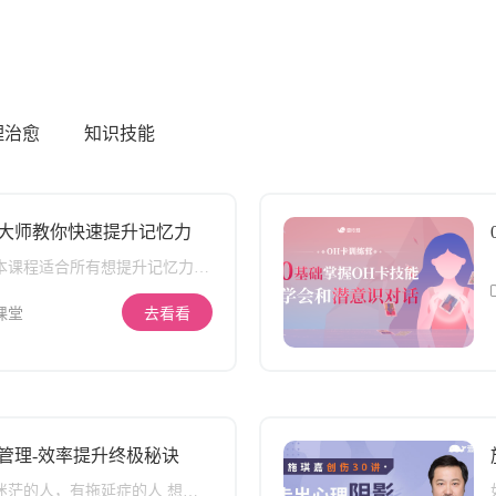
理治愈
知识技能
大师教你快速提升记忆力
 本课程适合所有想提升记忆力的
概述 12章大脑潜力开发系统课
践提升记忆力方法 共62集精彩视
课堂
去看看
每一分钟都是方法与技巧 课程特
统方法：方法来源于理论，来源
既具系统性的完美，又具实践的
、实用：这套记忆力方法受益人
万，帮助他们通过各类考试、快
、记资料、提升时间管理效率等
管理-效率提升终极秘诀
。使他们的“财富”短期内便提
上。 3、生动：根据大脑记忆原
迷茫的人，有拖延症的人 想提