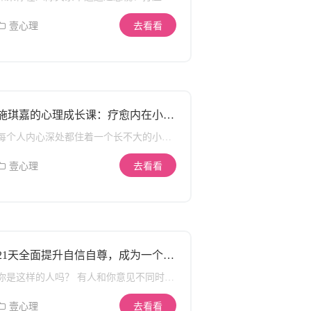
霸凌； 如果你经常感到压力与恐惧，总是
敏感脆弱、否定自我; 如果你遭遇突发事
壹心理
去看看
件，面临无法承受的痛苦，濒临崩溃; 如
果你曾被性骚扰，甚至是性侵犯，内心抹
不去羞耻感; 如果你一直无法走出亲人离
世的伤痛，对人生失去希望; 如果你......
人的一生中，不可避免地会受到外界的伤
害，大到天灾 人祸，小到一句充满恶意的
施琪嘉的心理成长课：疗愈内在小
话，都有可能在我们内心留 下创伤。有的
孩，激活你内心的能量
伤害，渐渐被时间治愈，但有的被永远留
每个人内心深处都住着一个长不大的小
在心里，不能轻易触碰，无法与外人提
孩。 不管在童年，还是成年后，当它得不
及。 然而超过80%的人，都不懂得如何处
到关心、爱护与疗愈时，它就成了一个阴
壹心理
去看看
理心理创伤，但肉 眼看不见的心灵创伤，
晴不定的孩子： 它会变成你失控的情绪
却实实在在影晌着我们的生活。 创伤模式
让你愤怒、悲伤、难过......甚至控制不住
——让我们一生都难得真正的平和、幸福
地发脾气或是感到崩溃； 它会变成你那根
一个心里有伤的人，往往： …陷入自我攻
脆弱敏感地神经 让你缺乏安全感，在感情
击 “我不行”、“我不好”、“我不配”、“都是
中很作；在工作中没自信，不敢拒绝，不
我的错” …被糟糕的情绪笼罩 更多感受到
敢争取； 它还会变成你极度想去压抑的性
21天全面提升自信自尊，成为一个自
不安、焦虑、无助、自卑，愤怒暴躁 …
格部分 久而久之，拖延、懒惰、敏感脆
信的人
敏感脆弱 害怕出错，害怕被否定，社交中
弱、情绪化......它们都会慢慢长在你的性
你是这样的人吗？ 有人和你意见不同时，
不自信，战战兢兢 心理的创伤，就像身体
格里； 没有满足的需求——被压抑的感情
会很容易就妥协； 不敢表达自己的观点，
的伤口一样，不处理便会溃烂恶化， 渐渐
——负面自我认识 荣格说：”内在小孩是
喜欢附和他人的看法； 不敢拒绝别人，被
壹心理
去看看