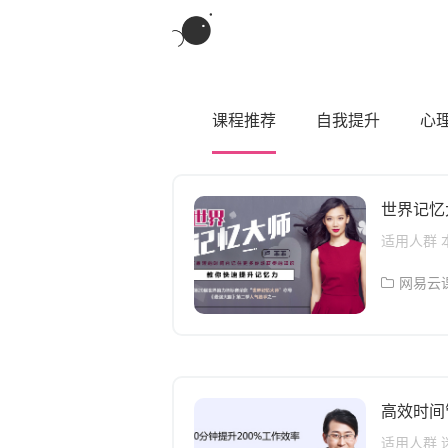
课程推荐
自我提升
心
世界记忆
适用人群
人！ 课程
程 5大实
网易云
频课程，
色 1、系
于实践，
动能！ 2
数已达百
速背单词
高效时间
等各个方面
升了3倍以
适用人群 